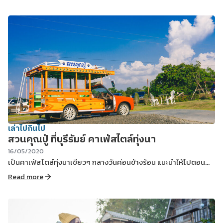
เล่าไปกินไป
สวนคุณปู่ ที่บุรีรัมย์ คาเฟ่สไตล์ทุ่งนา
16/05/2020
เป็นคาเฟ่สไตล์ทุ่งนาเขียวๆ กลางวันค่อนข้างร้อน แนะนำให้ไปตอน
เย็นๆ นะ
Read more